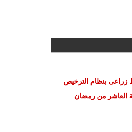
 عدد (5) قطع اراضى بنشاط زراعى بنظام الترخيص