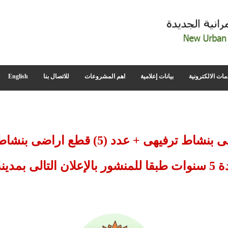
مات الالكترونية
بيانات إعلامية
اهم المشروعات
للاتصال بنا
English
طرح عدد (6) قطع اراضى بنشاط ترفيهى +
 من رمضان