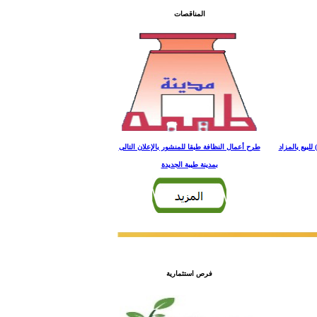
المناقصات
طرح المخبز الكائن بالدور الأرضى بالسوق التجارى رقم (4) بمنطقة النرجس بالحى الخامس بمساحة (217.5م2) للبيع بالمزاد
طرح أعمال النظافة طبقا للمنشور بالإعلان التالى
بمدينة طيبة الجديدة
فرص استثمارية