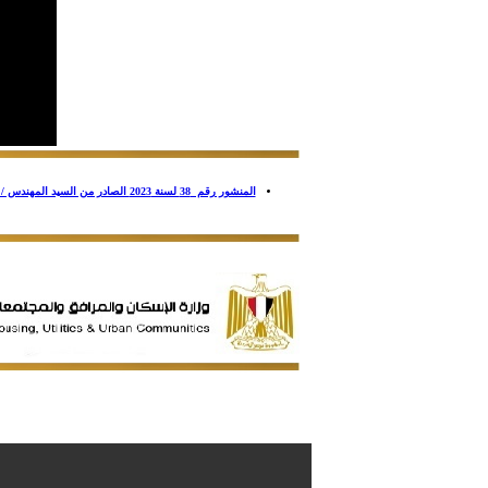
المنشور رقم 38 لسنة 2023 الصادر من السيد المهندس / نائب رئيس الهيئة لقطاع التنمية وتطوير المدن بشأن تنظيم التعاقدات مع الهيئة وأجهزتها إعمالا بنص المادتين (32 – 85) من القانون رقم 182 لسنة 2018